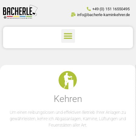
+49 (0) 151 16550495
info@bacherle-kaminkehrer.de
Kehren
Um einen reibungslosen und effektiven Betrieb Ihrer Anlagen zu
gewährleisten, kehre ich Abgasanlagen, Kamine, Lüftungen und
Feuerstätten aller Art.