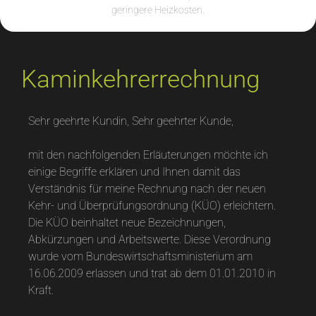
geringere Heizkosten.
Kaminkehrerrechnung
Sehr geehrte Kundin, Sehr geehrter Kunde,
mit den nachfolgenden Erläuterungen möchte ich
einige Begriffe erklären und Ihnen damit das
Verständnis für meine Rechnung nach der neuen
Kehr- und Überprüfungsordnung (KÜO) erleichtern.
Die KÜO beinhaltet neue Bezeichnungen,
Abkürzungen und Arbeitswerte. Diese Verordnung
wurde vom Bundeswirtschaftsministerium am
16.06.2009 erlassen und trat ab dem 01.01.2010 in
Kraft.